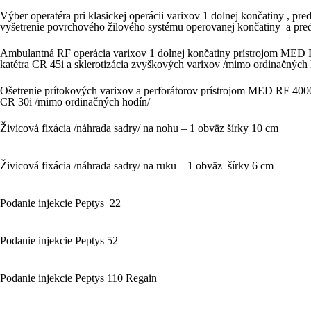
Výber operatéra pri klasickej operácii varixov 1 dolnej končatiny , p
vyšetrenie povrchového žilového systému operovanej končatiny a pre
Ambulantná RF operácia varixov 1 dolnej končatiny prístrojom MED 
katétra CR 45i a sklerotizácia zvyškových varixov /mimo ordinačných 
Ošetrenie prítokových varixov a perforátorov prístrojom MED RF 4000
CR 30i /mimo ordinačných hodín/
Živicová fixácia /náhrada sadry/ na nohu – 1 obväz šírky 10 cm
Živicová fixácia /náhrada sadry/ na ruku – 1 obväz šírky 6 cm
Podanie injekcie Peptys 22
Podanie injekcie Peptys
5
2
Podanie injekcie Peptys
110 Regain