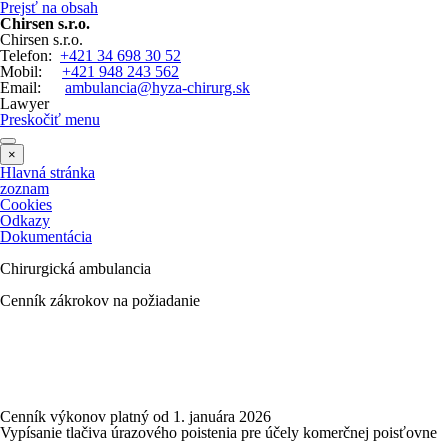
Prejsť na obsah
Chirsen s.r.o.
Chirsen s.r.o.
Telefon:
+421 34 698 30 52
Mobil:
+421 948 243 562
Email:
ambulancia@hyza-chirurg.sk
Lawyer
Preskočiť menu
×
Hlavná stránka
zoznam
Cookies
Odkazy
Dokumentácia
Chirurgická ambulancia
Cenník zákrokov na požiadanie
Cenník výkonov platný od 1. januára 2026
Vypísanie tlačiva úrazového poistenia pre účely komerčnej poisťovne